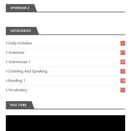
SPONSOR 2
CATEGORIES
Daily Activities
2
Grammar
27
Indonesian 1
45
Listening And Speaking
5
Reading 1
18
Vocabulary
11
YOU TUBE