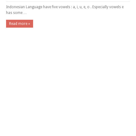
Indonesian Language have five vowels : a, i, u, e, o . Especially vowels e
has some …
Read more »