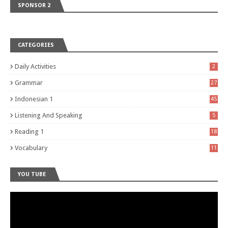
SPONSOR 2
CATEGORIES
Daily Activities
2
Grammar
27
Indonesian 1
45
Listening And Speaking
5
Reading 1
18
Vocabulary
11
YOU TUBE