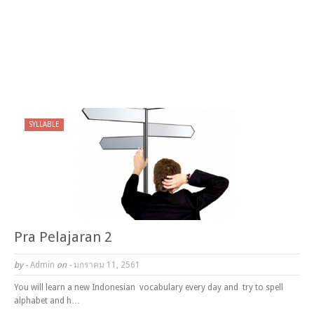
SYLLABLE
Pra Pelajaran 2
by -
Admin
on -
มกราคม 11, 2561
You will learn a new Indonesian vocabulary every day and try to spell
alphabet and h…