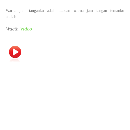
Warna jam tanganku adalah......dan warna jam tangan temanku
adalah.....
Wacth
Video