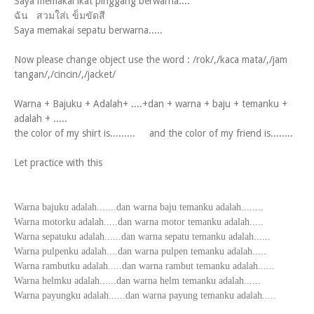
Saya memakai ikat pinggang berwarna....
ฉัน สวมใส่เ ข็มขัดสี
Saya memakai sepatu berwarna.....
Now please change object use the word : /rok/,/kaca mata/,/jam
tangan/,/cincin/,/jacket/
Warna + Bajuku + Adalah+ ....+dan + warna + baju + temanku +
adalah + .....
the color of my shirt is......... and the color of my friend is........
Let practice with this
Warna bajuku adalah.......dan warna baju temanku adalah........
Warna motorku adalah.....dan warna motor temanku adalah.....
Warna sepatuku adalah......dan warna sepatu temanku adalah......
Warna pulpenku adalah....dan warna pulpen temanku adalah.....
Warna rambutku adalah.....dan warna rambut temanku adalah......
Warna helmku adalah......dan warna helm temanku adalah......
Warna payungku adalah......dan warna payung temanku adalah.....