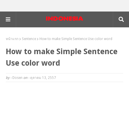
หน้าแรก
Sentence
How to make Simple Sentence Use color word
How to make Simple Sentence
Use color word
by -
Dosen
on -
ตุลาคม 13, 2557