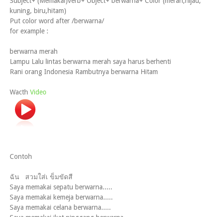
Subject+ (Memakai)verb+ Object+ berwarna+ Color (merah,hijau,
kuning, biru,hitam)
Put color word after /berwarna/
for example :
berwarna merah
Lampu Lalu lintas berwarna merah saya harus berhenti
Rani orang Indonesia Rambutnya berwarna Hitam
Wacth
Video
Contoh
ฉัน สวมใส่เ ข็มขัดสี
Saya memakai sepatu berwarna.....
Saya memakai kemeja berwarna.....
Saya memakai celana berwarna.....