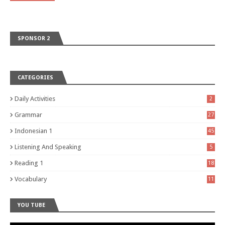
SPONSOR 2
CATEGORIES
Daily Activities
2
Grammar
27
Indonesian 1
45
Listening And Speaking
5
Reading 1
18
Vocabulary
11
YOU TUBE